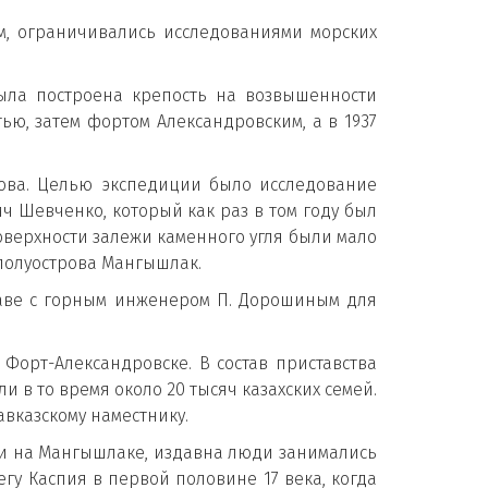
ем, ограничивались исследованиями морских
 была построена крепость на возвышенности
ью, затем фортом Александровским, а в 1937
пова. Целью экспедиции было исследование
ич Шевченко, который как раз в том году был
оверхности залежи каменного угля были мало
полуострова Мангышлак.
лаве с горным инженером П. Дорошиным для
Форт-Александровске. В состав приставства
и в то время около 20 тысяч казахских семей.
вказскому наместнику.
е и на Мангышлаке, издавна люди занимались
у Каспия в первой половине 17 века, когда