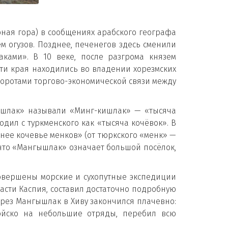
рная гора) в сообщениях арабского географа
м огузов. Позднее, печенегов здесь сменили
ками». В 10 веке, после разгрома князем
эти края находились во владении хорезмских
оротами торгово-экономической связи между
ышлак» называли «Минг-кишлак» — «тысяча
дил с туркменского как «тысяча кочёвок». В
нее кочевье менков» (от тюркского «менк» —
 что «Мангышлак» означает большой посёлок,
 совершены морские и сухопутные экспедиции
асти Каспия, составил достаточно подробную
ерез Мангышлак в Хиву закончился плачевно:
ойско на небольшие отряды, перебил всю