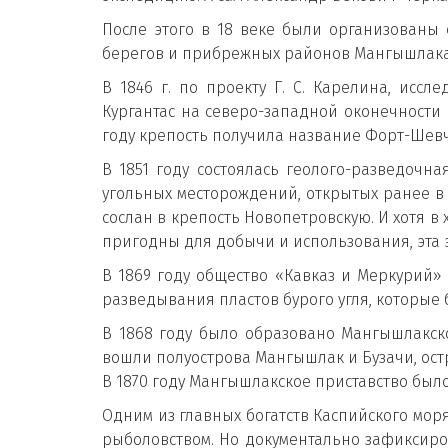
После этого в 18 веке были организованы 
берегов и прибрежных районов Мангышлак
В 1846 г. по проекту Г. С. Карелина, исс
Кургантас на северо-западной оконечности 
году крепость получила название Форт-Шевче
В 1851 году состоялась геолого-разведоч
угольных месторождений, открытых ранее в г
сослан в крепость Новопетровскую. И хотя 
пригодны для добычи и использования, эт
В 1869 году общество «Кавказ и Меркурий
разведывания пластов бурого угля, которы
В 1868 году было образовано Мангышлакско
вошли полуострова Мангышлак и Бузачи, остро
В 1870 году Мангышлакское приставство был
Одним из главных богатств Каспийского мор
рыболовством. Но документально зафиксиро