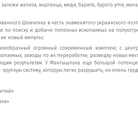
залежи железа, марганца, меди, барита, бурого угля, мела
ванного Шевченко в честь знаменитого украинского поэта
 по поиску и добыче полезных ископаемых на полуостро
шие новый импульс.
своеобразный огромный современный комплекс с цент
опаемых, заводы по их переработке, разведку новых мес
ящим результатам. У Мангышлака ещё большой потенциал
хрупкую систему, которую легко разрушить, но очень тру
летий»
мля»