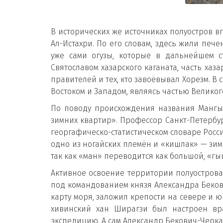
В исторических же источниках полуостров в
Ал-Истахри. По его словам, здесь жили печ
уже сами огузы, которые в дальнейшем с
Святославом хазарского каганата, часть ха
правителей и тех, кто завоёвывал Хорезм. 
Востоком и Западом, являясь частью Великог
По поводу происхождения названия Мангы
зимних квартир». Профессор Санкт-Петербур
георгафическо-статистическом словаре Росс
одно из ногайских племён и «кишлак» — зим
так как «ман» переводится как большой, «г
Активное освоение территории полуострова 
под командованием князя Александра Бекови
карту моря, заложил крепости на севере и 
хивинский хан Ширагзи был настроен вр
экспедицию. А сам Александр Бекович-Черка