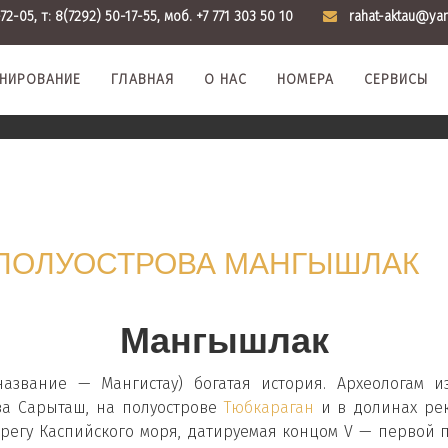
72-05, т: 8(7292) 50-17-55, моб. +7 771 303 50 10
rahat-aktau@ya
НИРОВАНИЕ
ГЛАВНАЯ
О НАС
НОМЕРА
СЕРВИСЫ
ПОЛУОСТРОВА МАНГЫШЛАК
Мангышлак
азвание — Мангистау) богатая история. Археологам 
ва Сарыташ, на полуострове
Тюбкараган
и в долинах рек
ерегу Каспийского моря, датируемая концом V — первой по