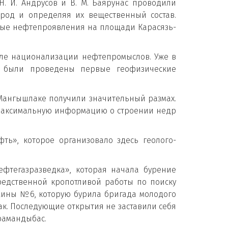
Н. И. Андрусов и В. М. Баярунас проводили
род и определяя их вещественный состав.
енные нефтепроявления на площади Карасязь-
сле национализации нефтепромыслов. Уже в
-х были проведены первые геофизические
Мангышлаке получили значительный размах.
о максимальную информацию о строении недр
ть», которое организовало здесь геолого-
фтегазразведка», которая начала бурение
средственной кропотливой работы по поиску
ажины №6, которую бурила бригада молодого
ак. Последующие открытия не заставили себя
арамандыбас.