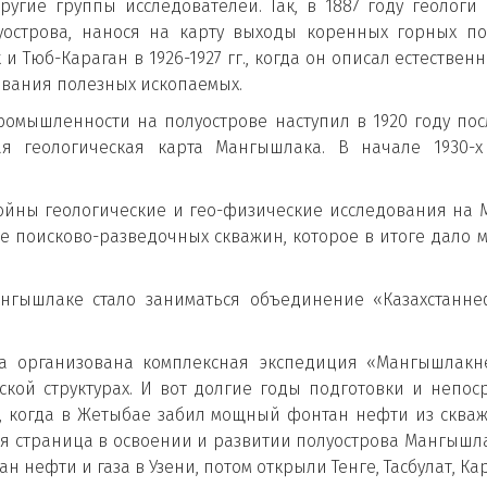
гие группы исследователей. Так, в 1887 году геологи 
острова, нанося на карту выходы коренных горных по
 и Тюб-Караган в 1926-1927 гг., когда он описал естеств
зования полезных ископаемых.
омышленности на полуострове наступил в 1920 году по
ая геологическая карта Мангышлака. В начале 1930
ойны геологические и гео-физические исследования на 
ие поисково-разведочных скважин, которое в итоге дал
нгышлаке стало заниматься объединение «Казахстаннеф
а организована комплексная экспедиция «Мангышлакне
кой структурах. И вот долгие годы подготовки и непо
а, когда в Жетыбае забил мощный фонтан нефти из скв
ая страница в освоении и развитии полуострова Мангышл
н нефти и газа в Узени, потом открыли Тенге, Тасбулат, К