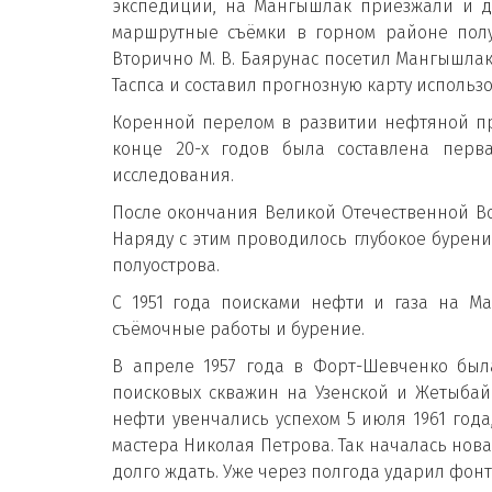
экспедиций, на Мангышлак приезжали и дру
маршрутные съёмки в горном районе полу
Вторично М. В. Баярунас посетил Мангышлак
Таспса и составил прогнозную карту исполь
Коренной перелом в развитии нефтяной пр
конце 20-х годов была составлена перв
исследования.
После окончания Великой Отечественной В
Наряду с этим проводилось глубокое бурен
полуострова.
С 1951 года поисками нефти и газа на Ма
съёмочные работы и бурение.
В апреле 1957 года в Форт-Шевченко был
поисковых скважин на Узенской и Жетыбайс
нефти увенчались успехом 5 июля 1961 год
мастера Николая Петрова. Так началась нов
долго ждать. Уже через полгода ударил фонта