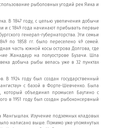
спользование рыболовных угодий рек Яика и
а. В 1847 году, с целью увеличения добычи
 и с 1849 года начинают прибывать первые
бургского генерал-губернаторства. Эти семьи
849 по 1858 гг. было переселено 49 семей.
дная часть южной косы острова Долгова, где
ение Жанадаур на полуострове Бузачи. Шла
 века добыча рыбы велась уже в 32 пунктах
. В 1924 году был создан государственный
нгистау» с базой в Форте-Шевченко. Была
т, который объединил промысел Баутино с
рого в 1951 году был создан рыбоконсервный
а Мангышлак. Изучение подземных кладовых
 было написано выше. Помимо уже упомянутых