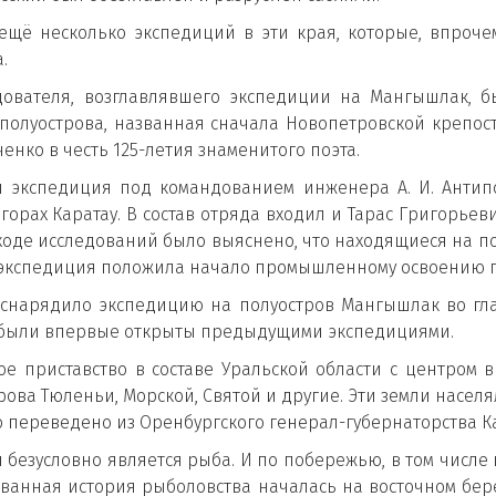
ещё несколько экспедиций в эти края, которые, впроч
а.
ледователя, возглавлявшего экспедиции на Мангышлак,
полуострова, названная сначала Новопетровской крепост
нко в честь 125-летия знаменитого поэта.
ная экспедиция под командованием инженера А. И. Анти
орах Каратау. В состав отряда входил и Тарас Григорьев
в ходе исследований было выяснено, что находящиеся на п
а экспедиция положила начало промышленному освоению 
» снарядило экспедицию на полуостров Мангышлак во г
е были впервые открыты предыдущими экспедициями.
е приставство в составе Уральской области с центром в 
ва Тюленьи, Морской, Святой и другие. Эти земли населял
о переведено из Оренбургского генерал-губернаторства Ка
я безусловно является рыба. И по побережью, в том числ
ванная история рыболовства началась на восточном берег