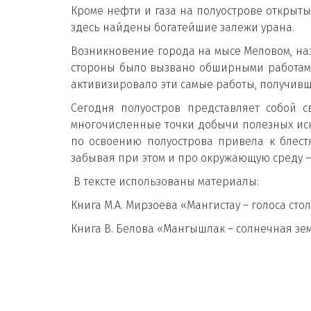
Кроме нефти и газа на полуострове открыты 
здесь найдены богатейшие залежи урана.
Возникновение города на мысе Меловом, наз
стороны было вызвано обширными работами
активизировало эти самые работы, получив
Сегодня полуостров представляет собой 
многочисленные точки добычи полезных иск
по освоению полуострова привела к блест
забывая при этом и про окружающую среду — 
В тексте использованы материалы:
Книга М.А. Мирзоева «Мангистау – голоса сто
Книга В. Белова «Мангышлак – солнечная зе