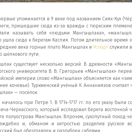
первые упоминается в 9 веке под названием Сиях-Кух (Чё
енеги, пришедшие сюда из-за вражды с тюркским племене
тали называть себя «людьми Мангышлака», «мангышла
зар ушла сюда к берегам Каспия. Потом длительное время 
В средние века горные плато Мангышлак и
Устюрт
служили в
о шёлкового пути.
шлак существует несколько версий. В древности «Манг
гского университета В. В. Григорьев «Мангышлак» перево
ийской империи слово «Мангышлак» объясняется как «зим
нее кочевье). Туркменский учёный К. Аннаниязов считает
ышлак» — посёлок.
началось при Петре 1. В 1714-1717 гг. по его указу были
ча-Черкасского, который исследовал берега восточной ч
юге полуострова Мангышлак. Впрочем, сухопутный поход ч
аждебно и, обманом и хитростью разделив русское в
сский был обезглавлен и разрублен саблями.