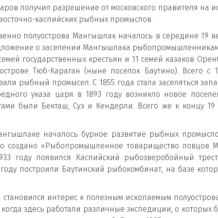
ров получил разрешение от московского правителя на и
 восточно-каспийских рыбных промыслов.
венно полуострова Мангышлак началось в середине 19 век
едложение о заселении Мангышлака рыбопромышленниками
 семей государственных крестьян и 11 семей казаков Орен
строве Тюб-Караган (ныне посёлок Баутино). Всего с 1
ли рыбный промысел. С 1855 года стала заселяться запа
редного указа царя в 1893 году возникло новое посел
ами были Бекташ, Суэ и Кендерли. Всего же к концу 19
Мангышлаке началось бурное развитие рыбных промыслов
ло создано «Рыбопромышленное товарищество ловцов Ма
1933 году появился Каспийский рыбозверобойный трес
 году построили Баутинский рыбокомбинат, на базе кото
становился интерес к полезным ископаемым полуостров
е, когда здесь работали различные экспедиции, о которых