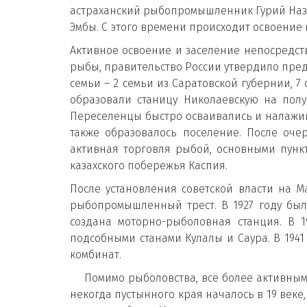
астраханский рыбопромышленник Гурий Наза
Эмбы. С этого времени происходит освоение
Активное освоение и заселение непосредст
рыбы, правительство России утвердило пр
семьи – 2 семьи из Саратовской губернии, 7
образовали станицу Николаевскую на полуо
Переселенцы быстро осваивались и налажива
также образовалось поселение. После оче
активная торговля рыбой, основными пункт
казахского побережья Каспия.
После установления советской власти на 
рыбопромышленный трест. В 1927 году бы
создана моторно-рыболовная станция. В 
подсобными станами Кулалы и Саура. В 1941
комбинат.
Помимо рыболовства, всё более активным 
некогда пустынного края началось в 19 век